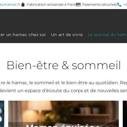
lunhamac.fr
Fabrication artisanale à Paris
Paiements sécurisés
+3
ller un hamac chez soi
Un art de vivre
Le journal du ham
Bien-être & sommeil
entre le hamac, le sommeil et le bien-être au quotidien. Re
evient un espace d’écoute du corps et de nouvelles sen