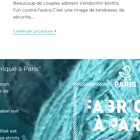
Beaucoup de couples adorent s’endormir blottis
l’un contre l’autre.C’est une image de tendresse, de
sécurité,…
Continuer La Lecture
riqué à Paris"
t non
e de
abel soit
lisé est
es stricts