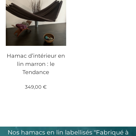
Hamac d’intérieur en
lin marron : le
Tendance
349,00
€
Nos hamacs en lin labellisés "Fabriqué à