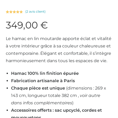
(
2
avis client)
Noté
2
5.00
349,00
€
sur 5
basé sur
notations
client
Le hamac en lin moutarde apporte éclat et vitalité
à votre intérieur grâce à sa couleur chaleureuse et
contemporaine. Élégant et confortable, il s’intègre
harmonieusement dans tous les espaces de vie.
Hamac 100% lin finition épurée
Fabrication artisanale à Paris
Chaque pièce est unique
(dimensions : 269 x
143 cm, longueur totale 382 cm ,
voir autre
dans infos complémentaires
)
Accessoires offerts : sac upcyclé, cordes et
mousquetons