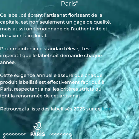
Paris"
Ce label, célébrant l’artisanat florissant de la
capitale, est non seulement un gage de qualité,
mais aussi un témoignage de l’authenticité et
du savoir-faire local.
Pour maintenir ce standard élevé, il est
impératif que le label soit demandé chaque
année.
Cette exigence annuelle assure que chaque
produit labellisé est effectivement fabriqué à
Paris, respectant ainsi les critères stricts qui
font la renommée de cet artisanat.
Retrouvez la liste des labellisés 2025 sur ce
lien
.