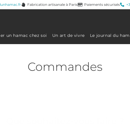
lunhamac.fr
Fabrication artisanale à Paris
Paiements sécurisés
+3
ller un hamac chez soi
Un art de vivre
Le journal du ham
Commandes
ienvenue sur votre espa
personnel
Que souhaitez-vous faire ?