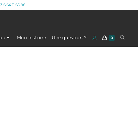
3 6 64 11 65 88
ac
Mon histoire
Une question ?
0
ce