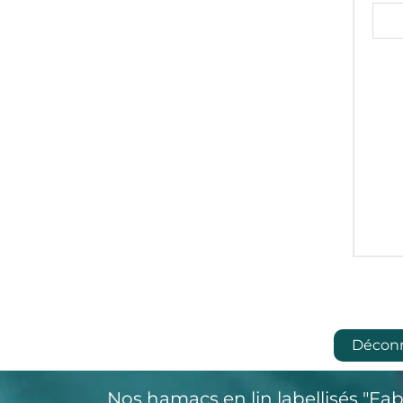
Décon
Nos hamacs en lin labellisés "Fab