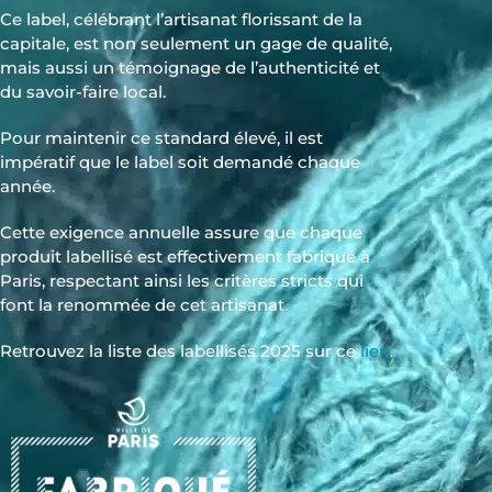
Ce label, célébrant l’artisanat florissant de la
capitale, est non seulement un gage de qualité,
mais aussi un témoignage de l’authenticité et
du savoir-faire local.
Pour maintenir ce standard élevé, il est
impératif que le label soit demandé chaque
année.
Cette exigence annuelle assure que chaque
produit labellisé est effectivement fabriqué à
Paris, respectant ainsi les critères stricts qui
font la renommée de cet artisanat.
Retrouvez la liste des labellisés 2025 sur ce
lien
.