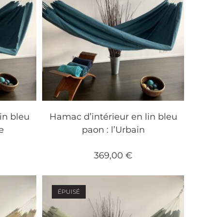
in bleu
Hamac d’intérieur en lin bleu
e
paon : l’Urbain
369,00
€
ÉPUISÉ