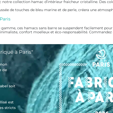
 notre collection hamac d’intérieur fraicheur cristalline. Des colo
haussée de touches de bleu marine et de perle, créera une atmosp
Paris
de gamme, ces hamacs sans barre se suspendent facilement pour u
n minimaliste, confort moelleux et éco-responsabilité. Commandez
riqué à Paris"
t non
e de
abel soit
lisé est
es stricts