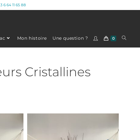
3 6 64 11 65 88
ac
Mon histoire
Une question ?
0
urs Cristallines