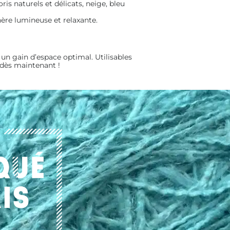
ris naturels et délicats, neige, bleu
hère lumineuse et relaxante.
n gain d’espace optimal. Utilisables
 dès maintenant !