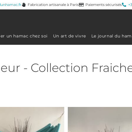
lunhamac.fr
Fabrication artisanale à Paris
Paiements sécurisés
+3
ller un hamac chez soi
Un art de vivre
Le journal du ham
ur - Collection Fraiche